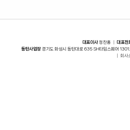
대표이사
정찬홍 │
대표전
동탄사업장
경기도 화성시 동탄대로 635 SH타임스퀘어 1301
│
회사