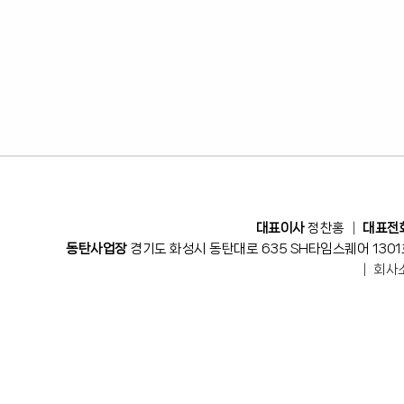
대표이사
정찬홍 │
대표전
동탄사업장
경기도 화성시 동탄대로 635 SH타임스퀘어 1301
│
회사