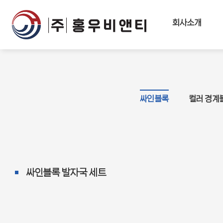
회사소개
싸인블록
컬러 경계
싸인블록 발자국 세트