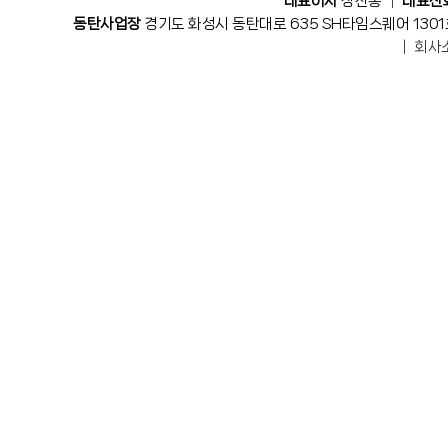
대표이사
정찬홍 │
대표전
동탄사업장
경기도 화성시 동탄대로 635 SH타임스퀘어 1301
│
회사