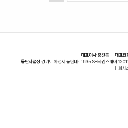
대표이사
정찬홍 │
대표전
동탄사업장
경기도 화성시 동탄대로 635 SH타임스퀘어 1301
│
회사