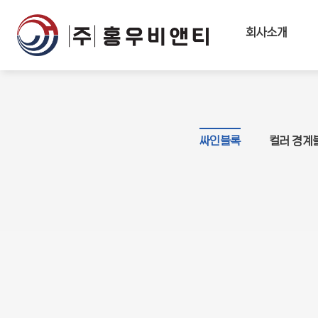
회사소개
싸인블록
컬러 경계